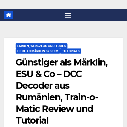
FARBEN, WERKZEUG UND TOOLS
H0 3L AC MÄRKLIN SYSTEM
TUTORIALS
Günstiger als Märklin,
ESU & Co – DCC
Decoder aus
Rumänien, Train-o-
Matic Review und
Tutorial