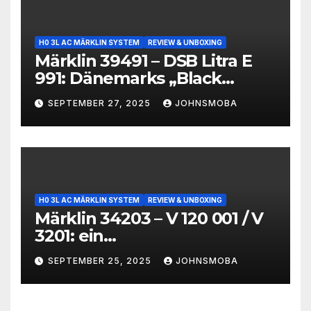
H0 3L AC MÄRKLIN SYSTEM
REVIEW & UNBOXING
Märklin 39491 – DSB Litra E
991: Dänemarks „Black
Beauty“ im Modell
SEPTEMBER 27, 2025
JOHNSMOBA
H0 3L AC MÄRKLIN SYSTEM
REVIEW & UNBOXING
Märklin 34203 – V 120 001 / V
3201: ein
technikgeschichtliches
SEPTEMBER 25, 2025
JOHNSMOBA
Unikum im Modell