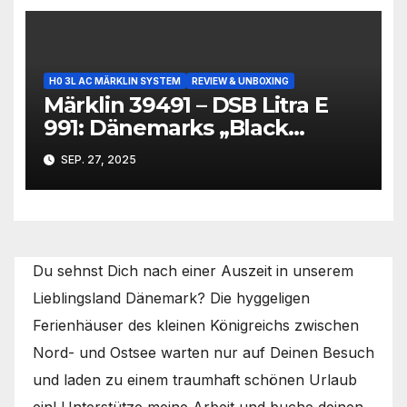
H0 3L AC MÄRKLIN SYSTEM
REVIEW & UNBOXING
Märklin 39491 – DSB Litra E
991: Dänemarks „Black
Beauty“ im Modell
SEP. 27, 2025
Du sehnst Dich nach einer Auszeit in unserem
Lieblingsland Dänemark? Die hyggeligen
Ferienhäuser des kleinen Königreichs zwischen
Nord- und Ostsee warten nur auf Deinen Besuch
und laden zu einem traumhaft schönen Urlaub