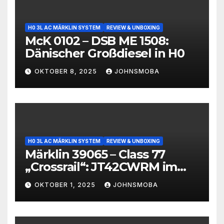
H0 3L AC MÄRKLIN SYSTEM
REVIEW & UNBOXING
McK 0102 – DSB ME 1508:
Dänischer Großdiesel in H0
OKTOBER 8, 2025
JOHNSMOBA
H0 3L AC MÄRKLIN SYSTEM
REVIEW & UNBOXING
Märklin 39065 – Class 77
„Crossrail“: JT42CWRM im
Modell
OKTOBER 1, 2025
JOHNSMOBA