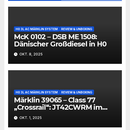
H0 3L AC MÄRKLIN SYSTEM
REVIEW & UNBOXING
McK 0102 – DSB ME 1508:
Dänischer Großdiesel in H0
OKT. 8, 2025
H0 3L AC MÄRKLIN SYSTEM
REVIEW & UNBOXING
Märklin 39065 – Class 77
„Crossrail“: JT42CWRM im
Modell
OKT. 1, 2025