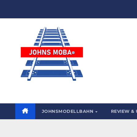
Zum
Inhalt
springen
JohnsModellbahn
JOHNSMODELLBAHN
REVIEW &