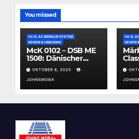
You missed
H0 3L AC MÄRKLIN SYSTEM
H0 3L A
REVIEW & UNBOXING
REVIEW 
McK 0102 – DSB ME
Märk
1508: Dänischer
Clas
Großdiesel in H0
JT4
OKTOBER 8, 2025
OKT
Mod
JOHNSMOBA
JOHNS