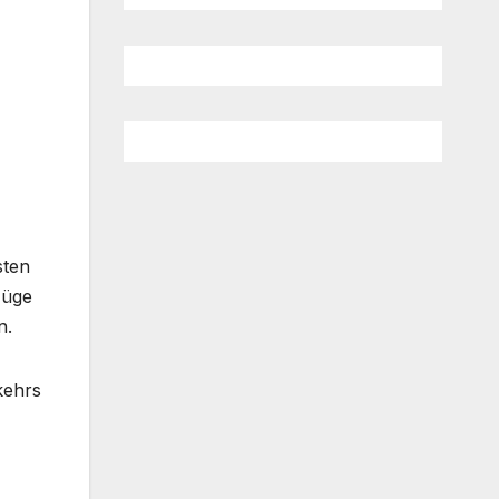
sten
Züge
n.
kehrs