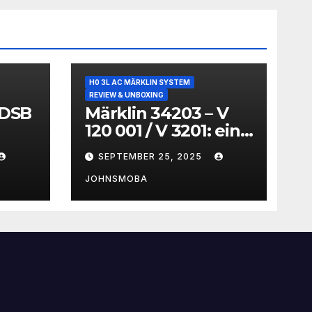
H0 3L AC MÄRKLIN SYSTEM
REVIEW & UNBOXING
 DSB
Märklin 34203 – V
120 001 / V 3201: ein
ack
technikgeschichtlic
SEPTEMBER 25, 2025
ell
hes Unikum im
Modell
JOHNSMOBA