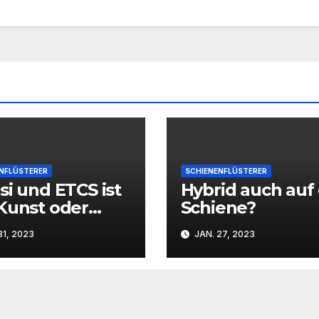
NFLÜSTERER
SCHIENENFLÜSTERER
si und ETCS ist
Hybrid auch auf
Kunst oder
Schiene?
n das weg?
31, 2023
JAN. 27, 2023