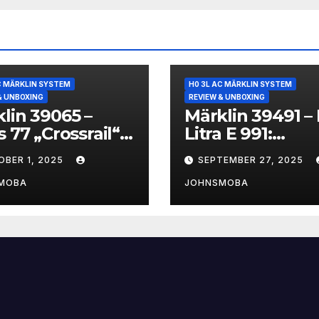
C MÄRKLIN SYSTEM
H0 3L AC MÄRKLIN SYSTEM
& UNBOXING
REVIEW & UNBOXING
lin 39065 –
Märklin 39491 –
s 77 „Crossrail“:
Litra E 991:
2CWRM im
Dänemarks „Bl
OBER 1, 2025
SEPTEMBER 27, 2025
ell
Beauty“ im Mod
MOBA
JOHNSMOBA