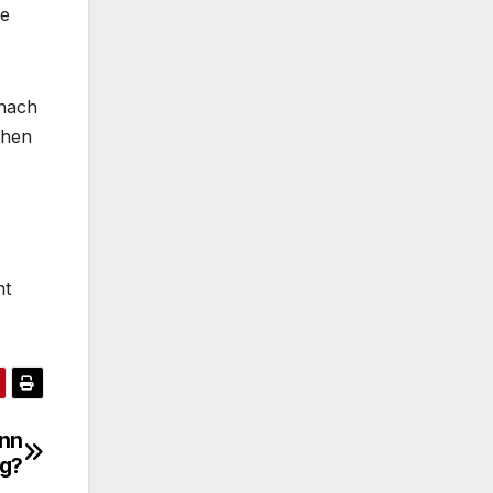
ie
 nach
chen
nt
ann
g?