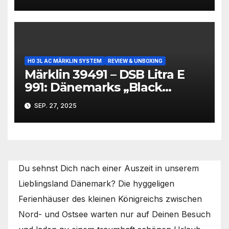
H0 3L AC MÄRKLIN SYSTEM
REVIEW & UNBOXING
Märklin 39491 – DSB Litra E
991: Dänemarks „Black
Beauty“ im Modell
SEP. 27, 2025
Du sehnst Dich nach einer Auszeit in unserem
Lieblingsland Dänemark? Die hyggeligen
Ferienhäuser des kleinen Königreichs zwischen
Nord- und Ostsee warten nur auf Deinen Besuch