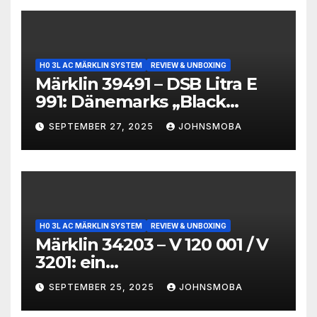
H0 3L AC MÄRKLIN SYSTEM
REVIEW & UNBOXING
Märklin 39491 – DSB Litra E
991: Dänemarks „Black
Beauty“ im Modell
SEPTEMBER 27, 2025
JOHNSMOBA
H0 3L AC MÄRKLIN SYSTEM
REVIEW & UNBOXING
Märklin 34203 – V 120 001 / V
3201: ein
technikgeschichtliches
SEPTEMBER 25, 2025
JOHNSMOBA
Unikum im Modell