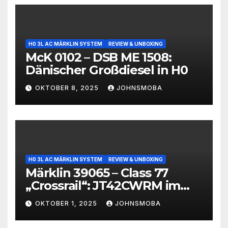
H0 3L AC MÄRKLIN SYSTEM
REVIEW & UNBOXING
McK 0102 – DSB ME 1508:
Dänischer Großdiesel in H0
OKTOBER 8, 2025
JOHNSMOBA
H0 3L AC MÄRKLIN SYSTEM
REVIEW & UNBOXING
Märklin 39065 – Class 77
„Crossrail“: JT42CWRM im
Modell
OKTOBER 1, 2025
JOHNSMOBA