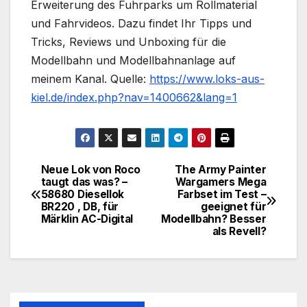
Erweiterung des Fuhrparks um Rollmaterial
und Fahrvideos. Dazu findet Ihr Tipps und
Tricks, Reviews und Unboxing für die
Modellbahn und Modellbahnanlage auf
meinem Kanal. Quelle:
https://www.loks-aus-
kiel.de/index.php?nav=1400662&lang=1
Neue Lok von Roco
The Army Painter
Beitragsnavigation
taugt das was? –
Wargamers Mega
58680 Diesellok
Farbset im Test –
BR220 , DB, für
geeignet für
Märklin AC-Digital
Modellbahn? Besser
als Revell?